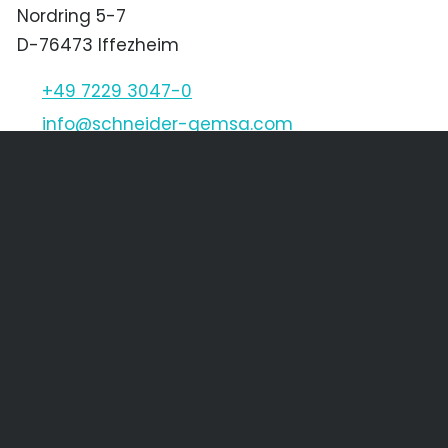
Nordring 5-7
D-76473 Iffezheim
+49 7229 3047-0
nf
schn
d
r-g
ms
c
m
Schneider & Gemsa CZ s.r.o.
Děčínská 1611/45
CZ-400 03 Ústí nad Labem
+420 475 205 256
+420 475 621 568
nf
SGCZ
cz