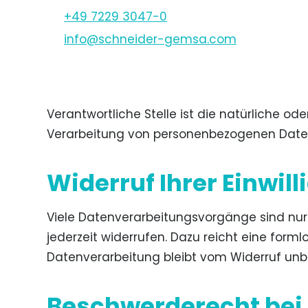
+49 7229 3047-0
nf
schn
d
r-g
ms
c
m
Verantwortliche Stelle ist die natürliche od
Verarbeitung von personenbezogenen Daten 
Widerruf Ihrer Einwil
Viele Datenverarbeitungsvorgänge sind nur mi
jederzeit widerrufen. Dazu reicht eine forml
Datenverarbeitung bleibt vom Widerruf unbe
Beschwerderecht bei